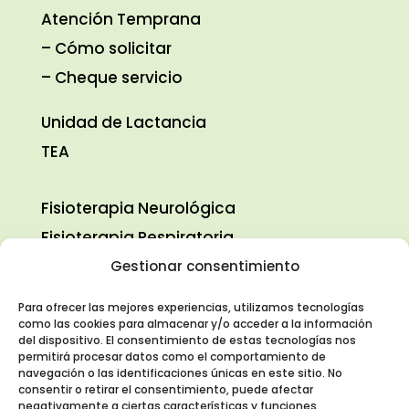
Atención Temprana
–
Cómo solicitar
– Cheque servicio
Unidad de Lactancia
TEA
Fisioterapia Neurológica
Fisioterapia Respiratoria
Fisioterapia Pediátrica
Gestionar consentimiento
Logopedia
Para ofrecer las mejores experiencias, utilizamos tecnologías
Terapia Ocupacional
como las cookies para almacenar y/o acceder a la información
del dispositivo. El consentimiento de estas tecnologías nos
Psicología
permitirá procesar datos como el comportamiento de
navegación o las identificaciones únicas en este sitio. No
consentir o retirar el consentimiento, puede afectar

C/ Valcarlos, 9 local 5. 28050 Madrid
negativamente a ciertas características y funciones.