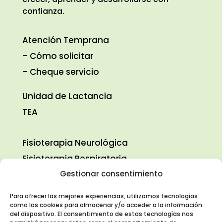
confianza.
Atención Temprana
–
Cómo solicitar
– Cheque servicio
Unidad de Lactancia
TEA
Fisioterapia Neurológica
Fisioterapia Respiratoria
Fisioterapia Pediátrica
Gestionar consentimiento
Logopedia
Para ofrecer las mejores experiencias, utilizamos tecnologías
Terapia Ocupacional
como las cookies para almacenar y/o acceder a la información
del dispositivo. El consentimiento de estas tecnologías nos
Psicología