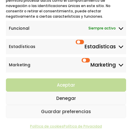
permitirá procesar datos como el comportamiento de
navegación o las identificaciones únicas en este sitio. No
consentir o retirar el consentimiento, puede afectar

C/ Valcarlos, 9 local 5. 28050 Madrid
negativamente a ciertas características y funciones.
Funcional
Siempre activo

91 427 26 99
|
637 668 525
Estadísticas
Estadísticas

centronapsis@hotmail.com
Marketing
Marketing
Aceptar
Denegar
Terapias Infantiles Napsis
©
2026 |
Guardar preferencias
Política de privacidad
–
Política de
Cookies
Política de cookies
Política de Privacidad