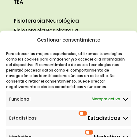
TEA
Fisioterapia Neurológica
Fisioterapia Respiratoria
Fisioterapia Pediátrica
Gestionar consentimiento
Logopedia
Para ofrecer las mejores experiencias, utilizamos tecnologías
Terapia Ocupacional
como las cookies para almacenar y/o acceder a la información
del dispositivo. El consentimiento de estas tecnologías nos
Psicología
permitirá procesar datos como el comportamiento de
navegación o las identificaciones únicas en este sitio. No
consentir o retirar el consentimiento, puede afectar

C/ Valcarlos, 9 local 5. 28050 Madrid
negativamente a ciertas características y funciones.
Funcional
Siempre activo

91 427 26 99
|
637 668 525
Estadísticas
Estadísticas

centronapsis@hotmail.com