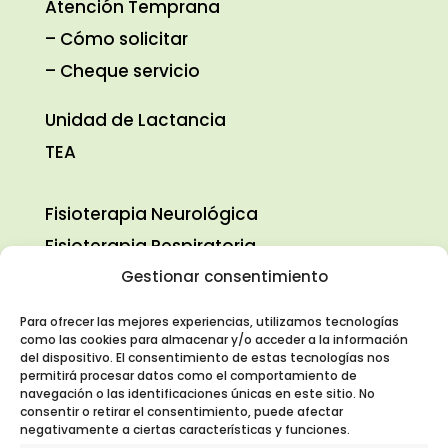
Atención Temprana
–
Cómo solicitar
– Cheque servicio
Unidad de Lactancia
TEA
Fisioterapia Neurológica
Fisioterapia Respiratoria
Fisioterapia Pediátrica
Gestionar consentimiento
Logopedia
Para ofrecer las mejores experiencias, utilizamos tecnologías
Terapia Ocupacional
como las cookies para almacenar y/o acceder a la información
del dispositivo. El consentimiento de estas tecnologías nos
Psicología
permitirá procesar datos como el comportamiento de
navegación o las identificaciones únicas en este sitio. No
consentir o retirar el consentimiento, puede afectar

C/ Valcarlos, 9 local 5. 28050 Madrid
negativamente a ciertas características y funciones.