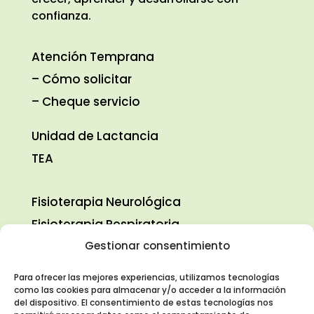
confianza.
Atención Temprana
–
Cómo solicitar
– Cheque servicio
Unidad de Lactancia
TEA
Fisioterapia Neurológica
Fisioterapia Respiratoria
Fisioterapia Pediátrica
Gestionar consentimiento
Logopedia
Para ofrecer las mejores experiencias, utilizamos tecnologías
Terapia Ocupacional
como las cookies para almacenar y/o acceder a la información
del dispositivo. El consentimiento de estas tecnologías nos
Psicología