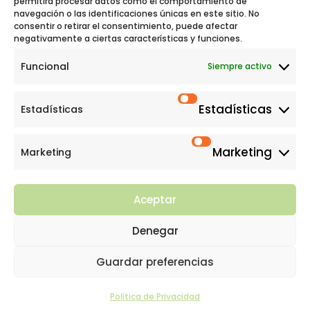
permitirá procesar datos como el comportamiento de
navegación o las identificaciones únicas en este sitio. No
consentir o retirar el consentimiento, puede afectar

C/ Valcarlos, 9 local 5. 28050 Madrid
negativamente a ciertas características y funciones.
Funcional
Siempre activo

91 427 26 99
|
637 668 525
Estadísticas
Estadísticas

centronapsis@hotmail.com
Marketing
Marketing
Aceptar
Denegar
Terapias Infantiles Napsis
©
2026 |
Guardar preferencias
Política de privacidad
–
Política de
Cookies
Política de Privacidad